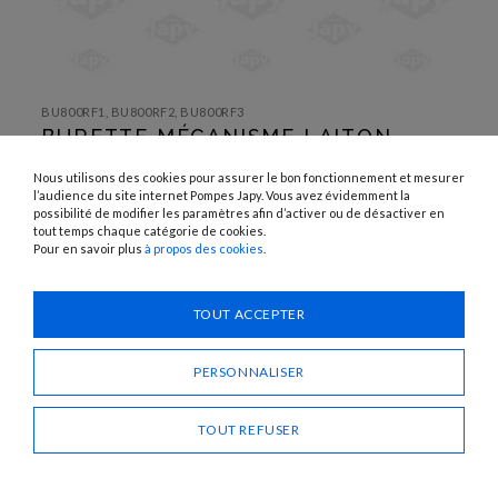
SKIP TO
THE
BU800RF1, BU800RF2, BU800RF3
BEGINNING
BURETTE MÉCANISME LAITON
OF THE
IMAGES
GALLERY
UTILISATION :
Nous utilisons des cookies pour assurer le bon fonctionnement et mesurer
Huiles
l’audience du site internet Pompes Japy. Vous avez évidemment la
possibilité de modifier les paramètres afin d’activer ou de désactiver en
tout temps chaque catégorie de cookies.
Besoin d'un conseil ?
Pour en savoir plus
à propos des cookies
.
CONTACTEZ-NOUS
TOUT ACCEPTER
PARTAGER
PERSONNALISER
TOUT REFUSER
BURETTE MÉCANISME LAITON