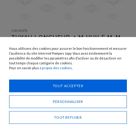
SKIP TO
THE
GRH407B
BEGINNING
TUYAU LONGUEUR 4 M HUILE M-M
OF THE
IMAGES
1/2''
GALLERY
Nous utilisons des cookies pour assurer le bon fonctionnement et mesurer
l’audience du site internet Pompes Japy. Vous avez évidemment la
UTILISATION :
possibilité de modifier les paramètres afin d’activer ou de désactiver en
Huile
tout temps chaque catégorie de cookies.
Pour en savoir plus
à propos des cookies
.
Besoin d'un conseil ?
TOUT ACCEPTER
CONTACTEZ-NOUS
PERSONNALISER
PARTAGER
TOUT REFUSER
TUYAU LONGUEUR 4 M HUILE M-M 1/2''