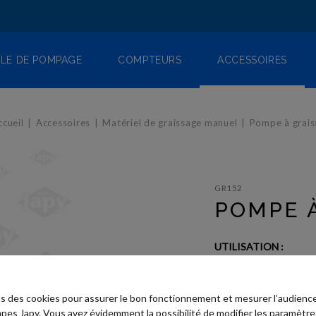
LE DE POMPAGE
COMPTEURS
ACCESSOIRES
ccueil
Accessoires
Matériel de graissage manuel
Pompe à grais
GR152
POMPE 
UTILISATION :
Graisse
ns des cookies pour assurer le bon fonctionnement et mesurer l’audience
Besoin d'un c
pes Japy. Vous avez évidemment la possibilité de modifier les paramètre