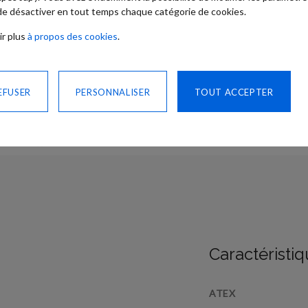
 de désactiver en tout temps chaque catégorie de cookies.
ir plus
à propos des cookies
.
CONTACTEZ-NO
PARTAGER
EFUSER
PERSONNALISER
TOUT ACCEPTER
Caractéristi
Plus
ATEX
d’information