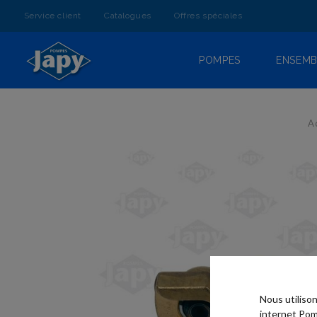
ALLEZ
AU
Service client
Catalogues
Offres spéciales
CONTENU
POMPES
ENSEMB
A
SKIP TO
THE END
OF THE
IMAGES
GALLERY
Nous utiliso
internet Pom