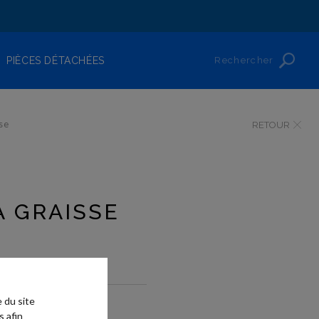
Rechercher
PIÈCES DÉTACHÉES
se
RETOUR
À GRAISSE
 du site
onseil ?
s afin