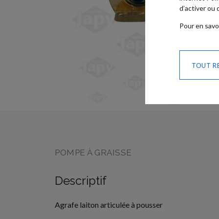
d’activer ou
Pour en savo
TOUT R
SKIP TO
THE
BEGINNING
OF THE
IMAGES
GALLERY
POMPE À GRAISSE
Descriptif
Agrafe laiton articulée à pousser