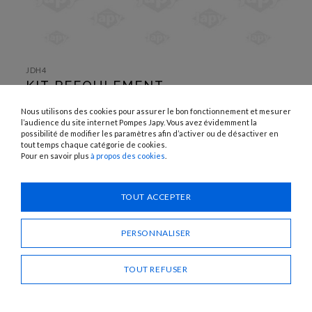
SKIP TO
THE
JDH4
BEGINNING
KIT REFOULEMENT
OF THE
IMAGES
GALLERY
UTILISATION :
Nous utilisons des cookies pour assurer le bon fonctionnement et mesurer
Eau
l’audience du site internet Pompes Japy. Vous avez évidemment la
possibilité de modifier les paramètres afin d’activer ou de désactiver en
tout temps chaque catégorie de cookies.
Besoin d'un conseil ?
Pour en savoir plus
à propos des cookies
.
CONTACTEZ-NOUS
TOUT ACCEPTER
PARTAGER
PERSONNALISER
TOUT REFUSER
KIT REFOULEMENT