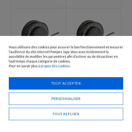
Nous utilisons des cookies pour assurer le bon fonctionnement et mesurer
l’audience du site internet Pompes Japy. Vous avez évidemment la
possibilité de modifier les paramètres afin d’activer ou de désactiver en
tout temps chaque catégorie de cookies.
Pour en savoir plus
à propos des cookies
.
7501
2298, 7502
Enrouleur de tuyau pour
Enrouleur de tuyau pour
distribution d'essence
distribution de gasoil
TOUT ACCEPTER
PERSONNALISER
TOUT REFUSER