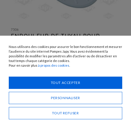
SKIP TO
THE
7506
BEGINNING
ENROULEUR DE TUYAU POUR
OF THE
IMAGES
DISTRIBUTION D’ADBLUE
GALLERY
Nous utilisons des cookies pour assurer le bon fonctionnement et mesurer
l’audience du site internet Pompes Japy. Vous avez évidemment la
possibilité de modifier les paramètres afin d’activer ou de désactiver en
Besoin d'un conseil ?
tout temps chaque catégorie de cookies.
Pour en savoir plus
à propos des cookies
.
CONTACTEZ-NOUS
TOUT ACCEPTER
PARTAGER
PERSONNALISER
TOUT REFUSER
ENROULEUR DE TUYAU POUR DISTRIBUTION
D’ADBLUE